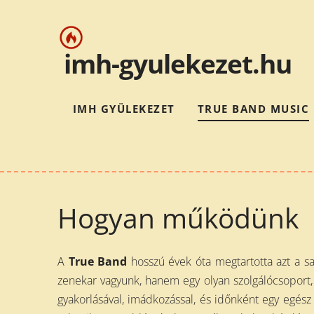
i
mh-gyulekezet.hu
IMH GYÜLEKEZET
TRUE BAND MUSIC
Hogyan működünk
A
True Band
hosszú évek óta megtartotta azt a s
zenekar vagyunk, hanem egy olyan szolgálócsoport, 
gyakorlásával, imádkozással, és időnként egy egész n