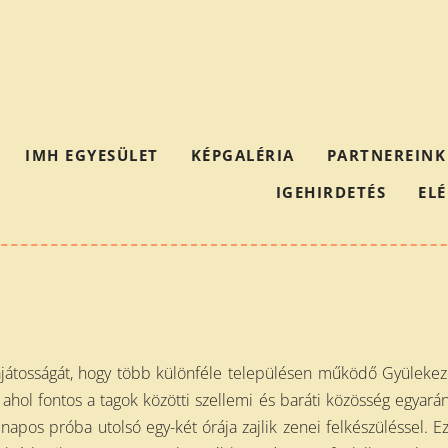
IMH EGYESÜLET
KÉPGALÉRIA
PARTNEREINK
IGEHIRDETÉS
EL
ajátosságát, hogy több különféle településen működő Gyülek
ahol fontos a tagok közötti szellemi és baráti közösség egyarán
apos próba utolsó egy-két órája zajlik zenei felkészüléssel. Ez