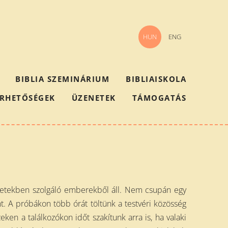
HUN
ENG
BIBLIA SZEMINÁRIUM
BIBLIAISKOLA
ÉRHETŐSÉGEK
ÜZENETEK
TÁMOGATÁS
ezetekben szolgáló emberekből áll. Nem csupán egy
t. A próbákon több órát töltünk a testvéri közösség
eken a találkozókon időt szakítunk arra is, ha valaki