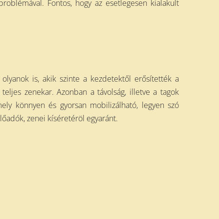
roblémával. Fontos, hogy az esetlegesen kialakult
lyanok is, akik szinte a kezdetektől erősítették a
teljes zenekar. Azonban a távolság, illetve a tagok
mely könnyen és gyorsan mobilizálható, legyen szó
lőadók, zenei kíséretéröl egyaránt.