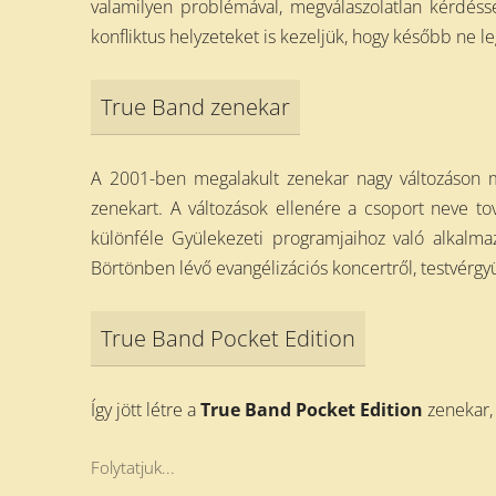
valamilyen problémával, megválaszolatlan kérdéss
konfliktus helyzeteket is kezeljük, hogy később ne 
True Band zenekar
A 2001-ben megalakult zenekar nagy változáson men
zenekart. A változások ellenére a csoport neve t
különféle Gyülekezeti programjaihoz való alkalma
Börtönben lévő evangélizációs koncertről, testvérgyü
True Band Pocket Edition
Így jött létre a
True Band Pocket Edition
zenekar,
Folytatjuk...