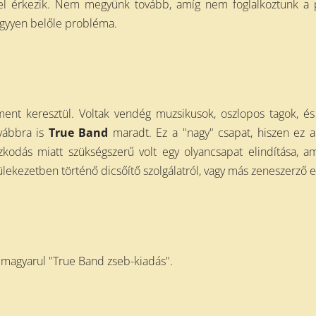
el érkezik. Nem megyünk tovább, amíg nem foglalkoztunk a p
legyyen belőle probléma.
t keresztül. Voltak vendég muzsikusok, oszlopos tagok, és o
ovábbra is
True Band
maradt. Ez a "nagy" csapat, hiszen ez a 
zkodás miatt szükségszerű volt egy olyancsapat elindítása, a
lekezetben történő dicsőítő szolgálatról, vagy más zeneszerző e
 magyarul "True Band zseb-kiadás".