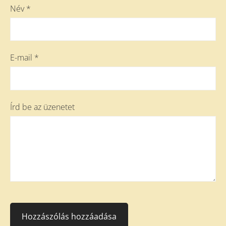
Név *
E-mail *
Írd be az üzenetet