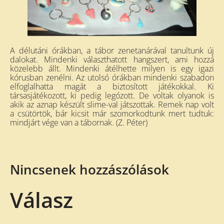
A délutáni órákban, a tábor zenetanárával tanultunk új
dalokat. Mindenki választhatott hangszert, ami hozzá
közelebb állt. Mindenki átélhette milyen is egy igazi
kórusban zenélni. Az utolsó órákban mindenki szabadon
elfoglalhatta magát a biztosított játékokkal. Ki
társasjátékozott, ki pedig legózott. De voltak olyanok is
akik az aznap készült slime-val játszottak. Remek nap volt
a csütörtök, bár kicsit már szomorkodtunk mert tudtuk:
mindjárt vége van a tábornak. (Z. Péter)
Nincsenek hozzászólások
Válasz