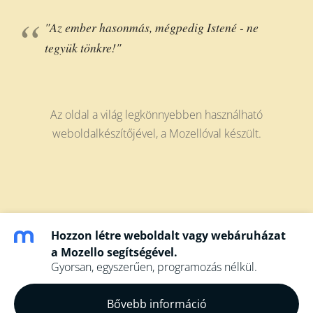
"Az ember hasonmás, mégpedig Istené - ne
tegyük tönkre!"
Az oldal a világ legkönnyebben használható
weboldalkészítőjével, a
Mozellóval
készült.
Hozzon létre weboldalt vagy webáruházat
a Mozello segítségével.
Gyorsan, egyszerűen, programozás nélkül.
Bővebb információ