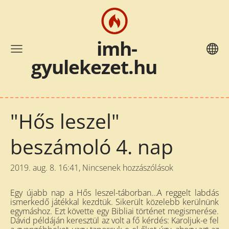
i
mh-
gyulekezet.hu
"Hős leszel"
beszámoló 4. nap
2019. aug. 8. 16:41,
Nincsenek hozzászólások
Egy újabb nap a Hős leszel-táborban…A reggelt labdás
ismerkedő játékkal kezdtük. Sikerült közelebb kerülnünk
egymáshoz. Ezt követte egy Bibliai történet megismerése.
Dávid példáján keresztül az volt a fő kérdés: Karoljuk-e fel