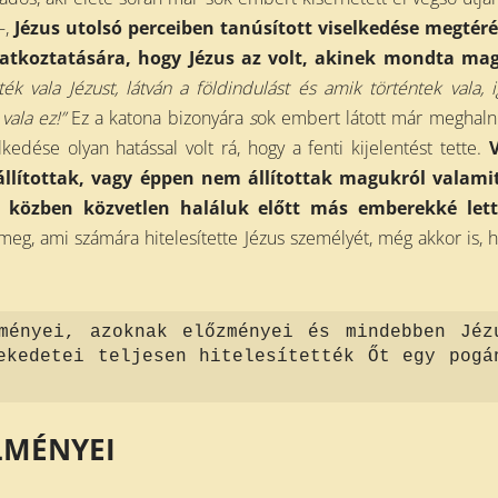
–,
Jézus utolsó perceiben tanúsított viselkedése megtéré
latkoztatására, hogy Jézus az volt, akinek mondta mag
ék vala Jézust, látván a földindulást és amik történtek vala, 
 vala ez!
”
Ez a katona bizonyára
s
ok embert látott már meghaln
lkedése olyan hatással volt rá, hogy a fenti kijelentést tette.
V
llítottak, vagy éppen nem állítottak magukról valamit
 közben közvetlen haláluk előtt más emberekké lett
 meg, ami számára hitelesítette Jézus személyét, még akkor is, 
ményei, azoknak előzményei és mindebben Jéz
ekedetei teljesen hitelesítették Őt egy pogá
LMÉNYEI