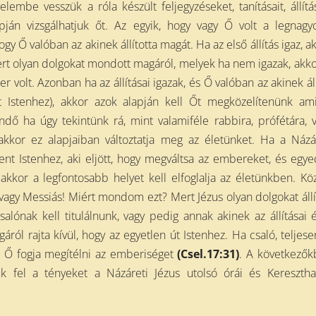
lembe vesszük a róla készült feljegyzéseket, tanításait, állítás
ján vizsgálhatjuk őt. Az egyik, hogy vagy Ő volt a legnag
gy Ő valóban az akinek állította magát. Ha az első állítás igaz, a
Mert olyan dolgokat mondott magáról, melyek ha nem igazak, akk
volt. Azonban ha az állításai igazak, és Ő valóban az akinek áll
t Istenhez), akkor azok alapján kell Őt megközelítenünk am
 ha úgy tekintünk rá, mint valamiféle rabbira, prófétára, 
 akkor ez alapjaiban változtatja meg az életünket. Ha a Názá
nt Istenhez, aki eljött, hogy megváltsa az embereket, és egye
akkor a legfontosabb helyet kell elfoglalja az életünkben. Kö
 vagy Messiás! Miért mondom ezt? Mert Jézus olyan dolgokat állí
alónak kell titulálnunk, vagy pedig annak akinek az állításai 
ról rajta kívül, hogy az egyetlen út Istenhez. Ha csaló, teljese
 Ő fogja megítélni az emberiséget
(Csel.17:31)
. A következő
k fel a tényeket a Názáreti Jézus utolsó órái és Keresztha