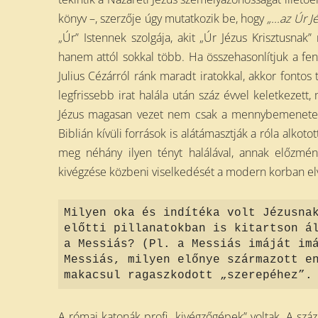
könyv –, szerzője úgy mutatkozik be, hogy
„...az Úr J
„Úr” Istennek szolgája, akit „Úr Jézus Krisztusnak
hanem attól sokkal több. Ha összehasonlítjuk a fen
Julius Cézárról ránk maradt iratokkal, akkor fontos
legfrissebb irat halála után száz évvel keletkezett
Jézus magasan vezet nem csak a mennybemenetele
Biblián kívüli források is alátámasztják a róla alkot
meg néhány ilyen tényt halálával, annak előzmény
kivégzése közbeni viselkedését a modern korban elv
Milyen oka és indítéka volt Jézusna
előtti pillanatokban is kitartson á
a Messiás? (Pl. a Messiás imáját im
Messiás, milyen előnye származott e
makacsul ragaszkodott „szerepéhez”.
A római katonák profi „kivégzőgépek” voltak. A száz