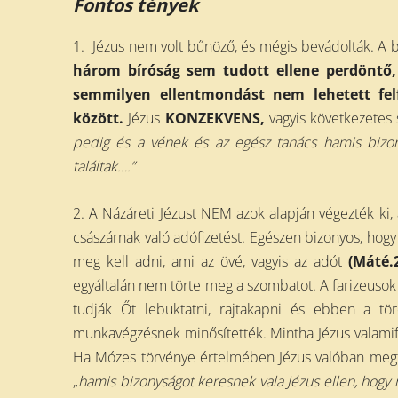
Fontos tények
1. Jézus nem volt bűnöző, és mégis bevádolták. A 
három bíróság sem tudott ellene perdöntő,
semmilyen ellentmondást nem lehetett fe
között.
Jézus
KONZEKVENS,
vagyis következetes 
pedig és a vének és az egész tanács hamis bizon
talál
t
ak….
”
2. A Názáreti Jézust NEM azok alapján végezték ki, a
császárnak való adófizetést. Egészen bizonyos, hogy 
meg kell adni, ami az övé, vagyis az adót
(Máté.2
egyáltalán nem törte meg a szombatot. A farizeusok
tudják Őt lebuktatni, rajtakapni és ebben a 
munkavégzésnek minősítették. Mintha Jézus valamifé
Ha Mózes törvénye értelmében Jézus valóban megt
„
hamis bizonyságot keresnek vala Jézus ellen, hogy