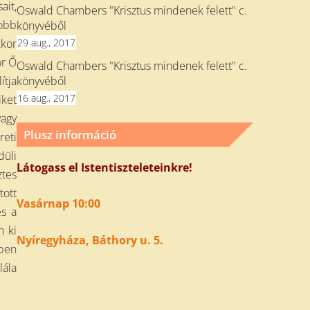
ait,
Oswald Chambers "Krisztus mindenek felett" c.
yobb
könyvéből
kkor
29 aug., 2017
or Ő
Oswald Chambers "Krisztus mindenek felett" c.
könyvéből
ítja
16 aug., 2017
iket
vagy
Plusz információ
reti
düli
Látogass el Istentiszteleteinkre!
ztes
tott
Vasárnap 10:00
és a
n ki
Nyíregyháza, Báthory u. 5.
kben
lála