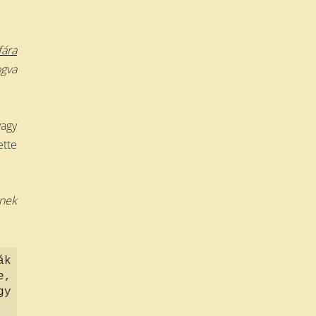
fára
ogva
vagy
ette
tnek
ák
e,
gy