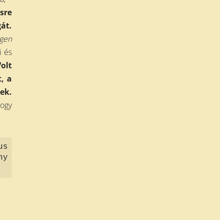
sre
át.
igen
i és
olt
, a
ek.
hogy
us
ny