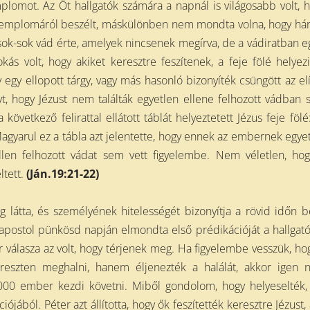
mplomot. Az Őt hallgatók számára a napnál is világosabb volt, 
templomáról beszélt, máskülönben nem mondta volna, hogy h
 sok-sok vád érte, amelyek nincsenek megírva, de a vádiratban e
ás volt, hogy akiket keresztre feszítenek, a feje fölé helyez
gy egy ellopott tárgy, vagy más hasonló bizonyíték csüngött az elí
nyt, hogy Jézust nem találták egyetlen ellene felhozott vádban
övetkező felirattal ellátott táblát helyeztetett Jézus feje fölé
Magyarul ez a tábla azt jelentette, hogy ennek az embernek egye
ellen felhozott vádat sem vett figyelembe. Nem véletlen, ho
ltett.
(Ján.19:21-22)
látta, és személyének hitelességét bizonyítja a rövid időn b
postol pünkösd napján elmondta első prédikációját a hallgat
 válasza az volt, hogy térjenek meg. Ha figyelembe vesszük, ho
ereszten meghalni, hanem éljenezték a halálát, akkor igen 
3000 ember kezdi követni. Miből gondolom, hogy helyeselték,
ójából. Péter azt állította, hogy ők feszítették keresztre Jézust, 