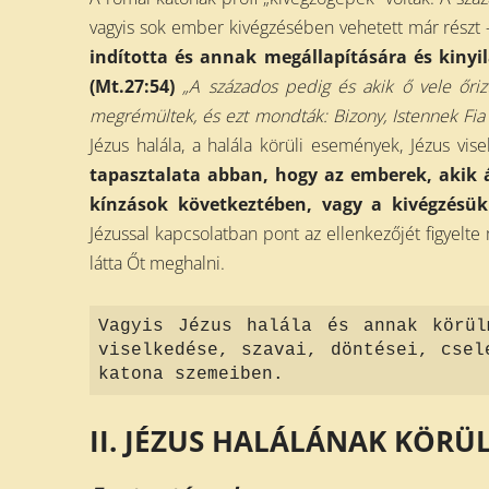
vagyis sok ember kivégzésében vehetett már részt 
indította és annak megállapítására és kinyi
(Mt.27:54)
„
A százados pedig és akik ő vele őrizt
megrémül
t
ek, é
s ezt mondták
: Bizony, Istennek Fia
Jézus halála, a halála körüli események, Jézus vise
tapasztalata abban, hogy az emberek, akik á
kínzások következtében, vagy a kivégzésük
Jézussal kapcsolatban pont az ellenkezőjét figyelte
látta Őt meghalni.
Vagyis Jézus halála és annak körül
viselkedése, szavai, döntései, csel
katona szemeiben.
II. JÉZUS HALÁLÁNAK KÖRÜ