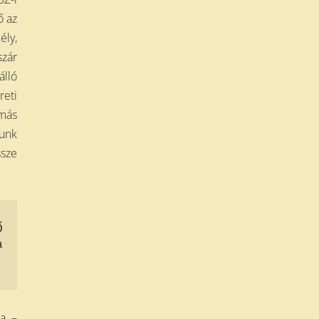
ő az
ély,
szár
álló
reti
 más
junk
ssze
Ő
a
a, –