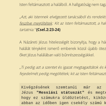
Isten feltámasztott a halálból. A hallgatóság nem ta
„
Azt, aki Istennek elvégezett tanácsából és rendel
feszítve megöl
t
étek
: Kit az Isten feltámasztott, a 
tartatnia.
”
(Csel.2:23-24)
A Názáreti Jézus hitelességét bizonyítja, hogy a 
halálát tényként ismerő emberek közül újabb ötez
őket Jézus halálában való bűnrészességükkel.
„
Ti pedig azt a szentet és igazat megtagadtátok és 
fejedelmét pedig megöltétek; kit az Isten feltámaszt
Kivégzésének szemtanúi már az 
Jézus
"Messiási státuszát"
és megt
hogy ez számukra üldöztetést, kiköz
abban az időben igen csekély számú 