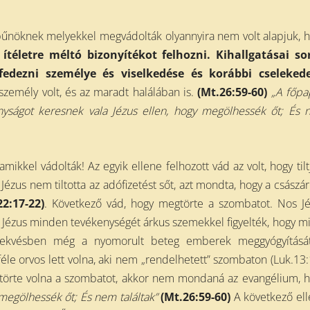
bűnöknek melyekkel megvádolták olyannyira nem volt alapjuk, 
 í
téletre méltó
bizonyítékot felhozni. Kihallgatásai so
lfedezni személye és
viselkedése és korábbi
cselekede
személy volt, és az maradt halálában is.
(Mt.26:59-60)
„
A főpa
yságot keresnek vala Jézus ellen, hogy megölhessék őt;
És 
mikkel vádolták! Az egyik ellene felhozott vád az volt, hogy tilt
Jézus nem tiltotta az adófizetést sőt, azt mondta, hogy a császá
2:17-22)
. Következő vád, hogy megtörte a szombatot. Nos J
 Jézus minden tevékenységét árkus szemekkel figyelték, hogy m
törekvésben még a nyomorult beteg emberek meggyógyítását
le orvos lett volna, aki nem „rendelhetett” szombaton (Luk.13:
örte volna a szombatot, akkor nem mondaná az evangélium, 
 megölhessék őt;
És nem találtak”
(Mt.26:59-60)
A következő el