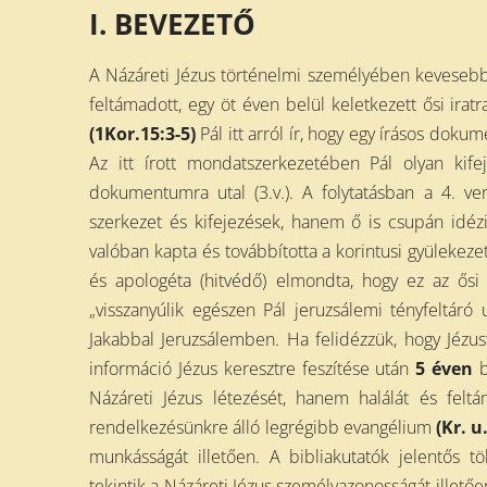
I. BEVEZETŐ
A Názáreti Jézus történelmi személyében kevesebbe
feltámadott, egy öt éven belül keletkezett ősi iratr
(1Kor.15:3-5)
Pál itt arról ír, hogy egy írásos doku
Az itt írott mondatszerkezetében Pál olyan kife
dokumentumra utal (3.v.). A folytatásban a 4. ver
szerkezet és kifejezések, hanem ő is csupán idézi
valóban kapta és továbbította a korintusi gyülekezet
és apologéta (hitvédő) elmondta, hogy ez az ősi 
„visszanyúlik egészen Pál jeruzsálemi tényfeltáró 
Jakabbal Jeruzsálemben. Ha felidézzük, hogy Jézus
információ Jézus keresztre feszítése után
5 éven
b
Názáreti Jézus létezését, hanem halálát és felt
rendelkezésünkre álló legrégibb evangélium
(Kr. u
munkásságát illetően. A bibliakutatók jelentős t
tekintik a Názáreti Jézus személyazonosságát illetőe