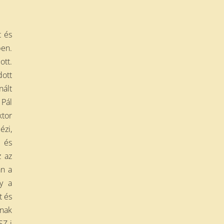
t és
ben.
ott.
dott
nált
 Pál
ktor
ézi,
l és
z az
án a
y a
t és
knak
SZ-i