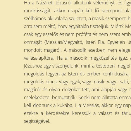
Ha a Názáreti Jézusról alkotunk véleményt, és figye
munkásságát, akkor csupán két fő szempont alap
szélhámos, aki valaha született, a másik szempont, ho
arra sem méltó, hogy egyáltalán tiszteljük. Miért? 
csak egy eszelős és nem próféta és nem szent ember 
önmagát (Messiás/Megváltó, Isten Fia, Egyetlen ú
mondott magáról. A második esetben nem elegendő
vallásalapítóra. Ha a második megközelítés igaz,
Jézushoz úgy viszonyulunk, mint a testeben megjele
megoldás legyen az Isten és ember konfliktusára, 
megoldás nincs! Vagy egyik, vagy másik. Vagy csaló,
magáról és olyan dolgokat tett, ami alapján vagy cs
cselekedetei bemutatják. Senki nem állította önmagá
kell dobnunk a kukába. Ha Messiás, akkor egy nap
ezekre a kérdésekre keressük a választ és tárju
segítségével.