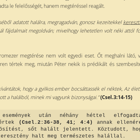
gadta le felelősségét, hanem megtéréssel reagált.
éséből adatott halálra, megragadván, gonosz kezeitekkel
kereszt
halál fájdalmait megoldván; mivelhogy lehetetlen volt néki attól
f
háromezer megtérése nem volt egyedi eset. Őt meghalni látó, 
ren tértek meg, miután Péter nekik is prédikált és szembesít
kívántátok, hogy a gyilkos ember bocsáttassék el néktek, Az éle
ott a halálból, minek mi vagyunk bizonyságai.”
(Csel.3:14-15)
események után néhány héttel elfogadt
értek
(Csel.2:36-38, 41; 4:4)
annak ellenér
ösítést, sőt halált jelentett. Köztudott, ho
keresztény halt meg természetes halállal.