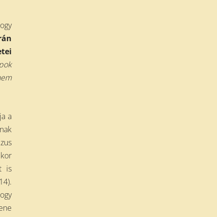
hogy
rán
tei
pok
nem
ja a
rnak
ézus
ikor
 is
14).
hogy
lene