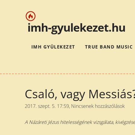
i
mh-gyulekezet.hu
IMH GYÜLEKEZET
TRUE BAND MUSIC
Csaló, vagy Messiás?
2017. szept. 5. 17:59,
Nincsenek hozzászólások
A Názáreti Jézus hitelességének vizsgálata, kivégzé