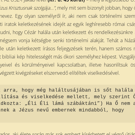
ézus Krisztusnak szolgája...”
, mely mit sem bizonyít jobban, hogy 
” nevez. Egy olyan személyről ír, aki nem csak történelmi szem
ti iratok keletkezésének idejét az egyik leghíresebb római csá
 tudni, hogy Cézár halála után keletkezett és rendelkezésünkre 
, mégsem vonja kétségbe senki történelmi alakját. Tehát a Názá
 után keletkezett írásos feljegyzések terén, hanem számos
ott bibliai kép hitelességét más ókori személyhez képest. Vizsgál
eivel és körülményeivel kapcsolatban, illetve hasonlítsuk ö
égzett kivégzéseket elszenvedő elítéltek viselkedésével.
k arra, hogy még haláltusájában is sőt halála
llítása és viselkedése mellett, mely szerint 
ádkozta: „Éli Éli lámá szábáktáni”) Ha Ő nem 
nnek a Jézus nevű embernek mindabból, hogy
ados, aki élete során már sok embert kísérhetett el végső útjár