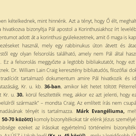
n kételkednek, mint hinnénk. Azt a tényt, hogy Ő élt, meghal
a hivatkozva bizonyítja Pál apostol a Korinthusiakhoz írt levelé
mentumot adott át a korinthusi gyülekezetnek, amit ő maga is kap
jezéseket használ, mely egy rabbinukus úton átvett és áta
stől egy olyan felsorolás található, amely nem Pál által hasz
. Ez a felsorolás meggyőzte a legtöbb bibliakutatót, hogy ezt
nek. Dr. William Lain Craig keresztény bibliatudós, filozófiai do
tradíciót tartalmazó dokumentum amire Pál hivatkozik és id
utazásáig, Kr. u. kb.
36-ban
, amikor két hetet töltött Péterre
t Kr. u.
30.
körül feszítették meg, akkor ez azt jelenti, hogy e
elülről származik” – mondta Craig. Az említett írás nem csup
ámadásának tényét is tartalmazza.
Márk Evangéliuma,
mel
. 50-70 között)
komoly bizonyítékokat tár elénk Jézus személyé
öbbsége ezeket az írásokat egyértelmű történelmi bizonyíté
n. Az ÚSZ-i Jakab levél
(Kr. u. 45 körül)
– mely a legidősebb Ú