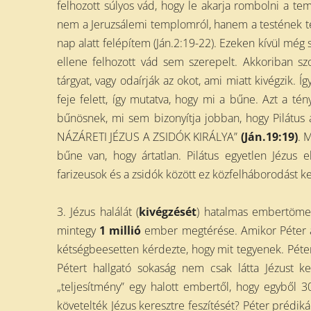
felhozott súlyos vád, hogy le akarja rombolni a te
nem a Jeruzsálemi templomról, hanem a testének 
nap alatt felépítem (Ján.2:19-22). Ezeken kívül még
ellene felhozott vád sem szerepelt. Akkoriban szok
tárgyat, vagy odaírják az okot, ami miatt kivégzik. Í
feje felett, így mutatva, hogy mi a bűne. Azt a té
bűnösnek, mi sem bizonyítja jobban, hogy Pilátus a k
NÁZÁRETI JÉZUS A ZSIDÓK KIRÁLYA”
(Ján.19:19)
. 
bűne van, hogy ártatlan. Pilátus egyetlen Jézus 
farizeusok és a zsidók között ez közfelháborodást ke
3. Jézus halálát (
kivégzését
)
hatalmas embertömeg 
mintegy
1 millió
ember megtérése. Amikor Péter a
kétségbeesetten kérdezte, hogy mit tegyenek. Péter
Pétert hallgató sokaság nem csak látta Jézust k
„teljesítmény” egy halott embertől, hogy egyből 
követelték Jézus keresztre feszítését? Péter prédikáci