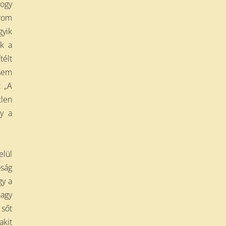
hogy
árom
gyik
ik a
télt
 sem
: „A
tlen
gy a
elül
óság
gy a
nagy
 sőt
akit